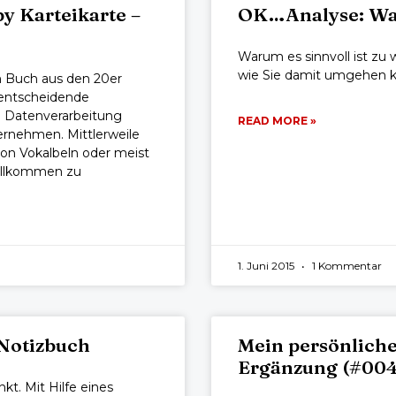
 Karteikarte –
OK…Analyse: Was
Warum es sinnvoll ist zu 
wie Sie damit umgehen 
em Buch aus den 20er
 entscheidende
n Datenverarbeitung
READ MORE »
ernehmen. Mittlerweile
on Vokalbeln oder meist
ollkommen zu
1. Juni 2015
1 Kommentar
Notizbuch
Mein persönliche
Ergänzung (#004
kt. Mit Hilfe eines