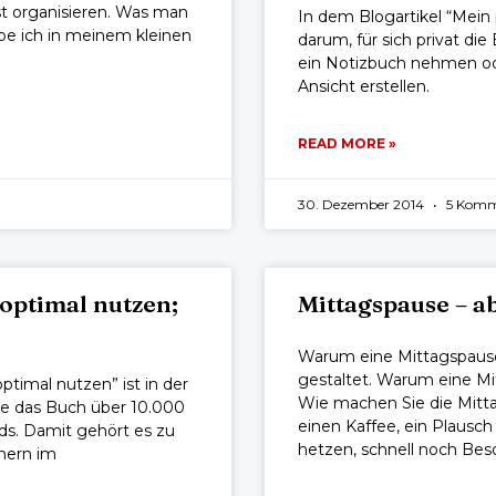
t organisieren. Was man
In dem Blogartikel “Mein
be ich in meinem kleinen
darum, für sich privat di
ein Notizbuch nehmen ode
Ansicht erstellen.
READ MORE »
30. Dezember 2014
5 Komm
optimal nutzen;
Mittagspause – a
Warum eine Mittagspause s
gestaltet. Warum eine Mi
timal nutzen” ist in der
Wie machen Sie die Mitt
de das Buch über 10.000
einen Kaffee, ein Plausch
ds. Damit gehört es zu
hetzen, schnell noch B
hern im