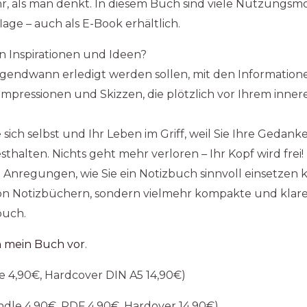
r, als man denkt. In diesem Buch sind viele Nutzungsm
lage – auch als E-Book erhältlich.
 Inspirationen und Ideen?
gendwann erledigt werden sollen, mit den Informationen
Impressionen und Skizzen, die plötzlich vor Ihrem inne
sich selbst und Ihr Leben im Griff, weil Sie Ihre Gedank
halten. Nichts geht mehr verloren – Ihr Kopf wird frei!
e Anregungen, wie Sie ein Notizbuch sinnvoll einsetzen
on Notizbüchern, sondern vielmehr kompakte und klare 
buch.
ch mein Buch vor
.
e 4,90€, Hardcover DIN A5 14,90€)
ndle 4,90€, PDF 4,90€, Hardover 14,90€)