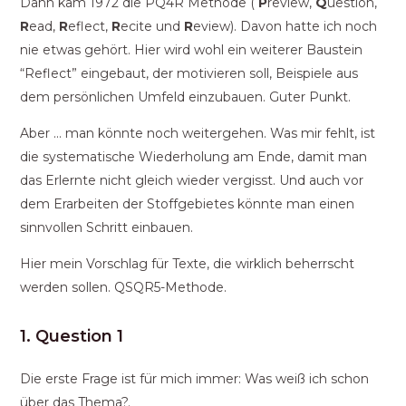
Dann kam 1972 die PQ4R Methode (
P
review,
Q
uestion,
R
ead,
R
eflect,
R
ecite und
R
eview). Davon hatte ich noch
nie etwas gehört. Hier wird wohl ein weiterer Baustein
“Reflect” eingebaut, der motivieren soll, Beispiele aus
dem persönlichen Umfeld einzubauen. Guter Punkt.
Aber … man könnte noch weitergehen. Was mir fehlt, ist
die systematische Wiederholung am Ende, damit man
das Erlernte nicht gleich wieder vergisst. Und auch vor
dem Erarbeiten der Stoffgebietes könnte man einen
sinnvollen Schritt einbauen.
Hier mein Vorschlag für Texte, die wirklich beherrscht
werden sollen. QSQR5-Methode.
1. Question 1
Die erste Frage ist für mich immer: Was weiß ich schon
über das Thema?.